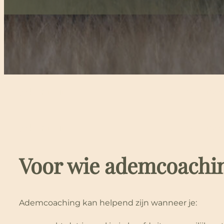
Je kunt dit
direct onder je ‘gedicht’
plaatsen
Je kunt dit
direct onder je ‘gedicht’
plaatsen
Voor wie ademcoachin
Ademcoaching kan helpend zijn wanneer je: