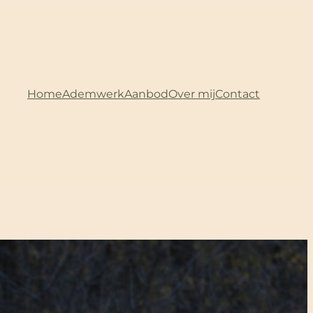
Home
Ademwerk
Aanbod
Over mij
Contact